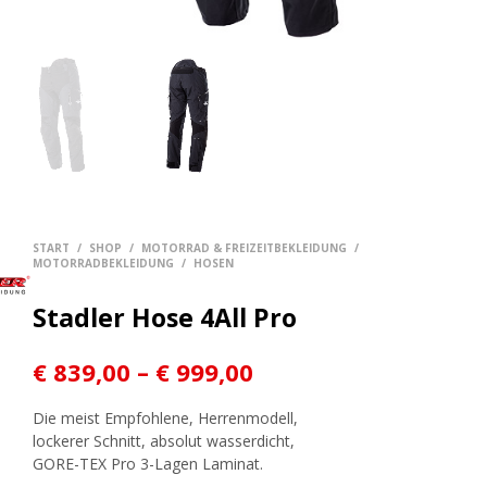
START
/
SHOP
/
MOTORRAD & FREIZEITBEKLEIDUNG
/
MOTORRADBEKLEIDUNG
/
HOSEN
Stadler Hose 4All Pro
Preisspanne:
€
839,00
–
€
999,00
€ 839,00
Die meist Empfohlene, Herrenmodell,
bis
lockerer Schnitt, absolut wasserdicht,
GORE-TEX Pro 3-Lagen Laminat.
€ 999,00