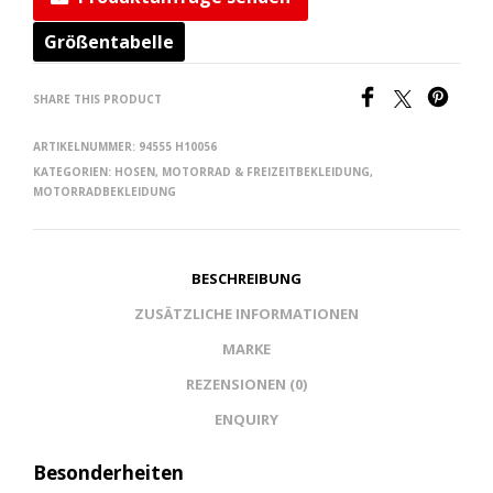
Größentabelle
SHARE THIS PRODUCT
ARTIKELNUMMER:
94555 H10056
KATEGORIEN:
HOSEN
,
MOTORRAD & FREIZEITBEKLEIDUNG
,
MOTORRADBEKLEIDUNG
BESCHREIBUNG
ZUSÄTZLICHE INFORMATIONEN
MARKE
REZENSIONEN (0)
ENQUIRY
Besonderheiten