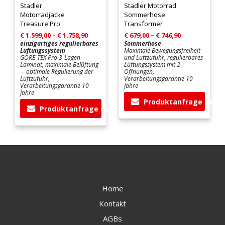
Stadler
Stadler Motorrad
Motorradjacke
Sommerhose
Treasure Pro
Transformer
Preisspanne:
Preisspanne:
€
1.599,00
–
€
1.758,90
€
679,00
–
€
746,90
einzigartiges regulierbares
Sommerhose
€ 1.599,00
€ 679,00
Lüftungssystem
Maximale
Bewegungsfreiheit
bis
bis
GORE-TEX Pro 3-Lagen
und Luftzufuhr,
regulierbares
€ 1.758,90
€ 746,90
Laminat, maximale Belüftung
Lüftungssystem mit 2
– optimale Regulierung der
Öffnungen,
Luftzufuhr,
Verarbeitungsgarantie 10
Verarbeitungsgarantie 10
Jahre
Jahre
Produktanfrage send
Produktanfrage senden
Dieses
Dieses
Produkt
Produkt
weist
weist
mehrere
mehrere
Varianten
Varianten
auf.
auf.
Die
Home
Die
Optionen
Optionen
können
Kontakt
können
auf
AGBs
auf
der