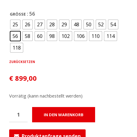
: 56
GRÖSSE
25
26
27
28
29
48
50
52
54
56
58
60
98
102
106
110
114
118
ZURÜCKSETZEN
€
899,00
Vorrätig (kann nachbestellt werden)
IN DEN WARENKORB
Produktanfrage senden